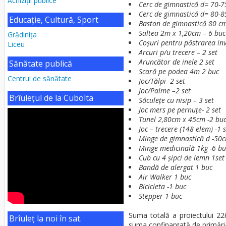
Achiziții publice
Cerc de gimnastică d= 70-
Cerc de gimnastică d= 80-8
Educaţie, Cultură, Sport
Baston de gimnastică 80 c
Saltea 2m x 1,20cm – 6 buc
Grădiniţa
Coșuri pentru păstrarea inv
Liceu
Arcuri p/u trecere – 2 set
Aruncător de inele 2 set
Sănătate publică
Scară pe podea 4m 2 buc
Centrul de sănătate
Joc/Tălpi -2 set
Joc/Palme –2 set
Brîulețul de la Cubolta
Săculețe cu nisip – 3 set
Joc mers pe pernuțe- 2 set
Tunel 2,80cm x 45cm -2 bu
Joc – trecere (148 elem) -1 
Minge de gimnastică d -50
Minge medicinală 1kg -6 bu
Cub cu 4 șipci de lemn 1set
Bandă de alergat 1 buc
Air Walker 1 buc
Bicicleta -1 buc
Stepper 1 buc
Suma totală a proiectului 2
Brîuleț la noi în sat.
suma confinanțată de primăria