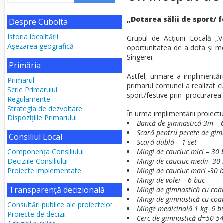
„Dotarea sălii de sport/ f
Despre Cubolta
Istoria localităţii
Grupul de Acțiuni Locală „
Aşezarea geografică
oportunitatea de a dota și mo
Sîngerei.
Primăria
Astfel, urmare a implimentăr
Primarul
primarul comunei a realizat cu
Scrie Primarului
sport/festive prin procurarea
Regulamente
Strategia de dezvoltare
În urma implimentării proiectul
Dispozițiile Primarului
Bancă de gimnastică 3m – 
Scară pentru perete de gim
Consiliul Local
Scară dublă – 1 set
Componenţa Consiliului
Mingi de cauciuc mici – 30 
Deciziile Consiliului
Mingi de cauciuc medii -30
Proiecte implementate
Mingi de cauciuc mari -30 
Mingi de volei – 6 buc
Transparență decizională
Mingi de gimnastică cu coa
Mingi de gimnastică cu coa
Consultări publice ale proiectelor
Minge medicinală 1 kg 6 b
Proiecte de decizii
Cerc de gimnastică d=50-5